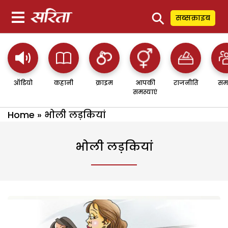
⚲
सब्सक्राइब
ऑडियो
कहानी
क्राइम
आपकी
राजनीति
सम
समस्याएं
Home
»
भोली लड़कियां
भोली लड़कियां