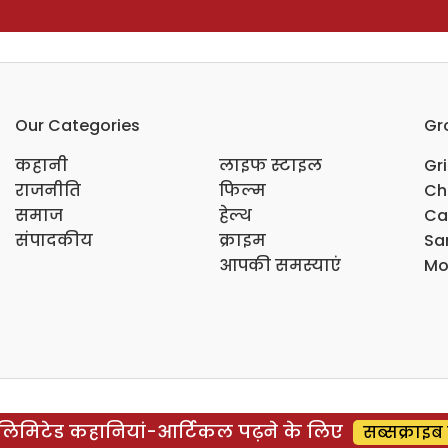
Our Categories
Gr
कहानी
लाइफ स्टाइल
Gr
राजनीति
फिल्म
Ch
समाज
हेल्थ
Ca
संपादकीय
क्राइम
Sar
आपकी समस्याएं
Mo
िमिटेड कहानियां-आर्टिकल पढ़ने के लिए
सब्सक्राइब 