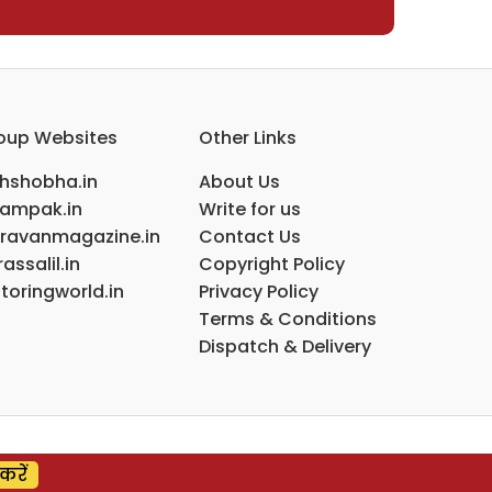
oup Websites
Other Links
ihshobha.in
About Us
ampak.in
Write for us
ravanmagazine.in
Contact Us
assalil.in
Copyright Policy
toringworld.in
Privacy Policy
Terms & Conditions
Dispatch & Delivery
करें