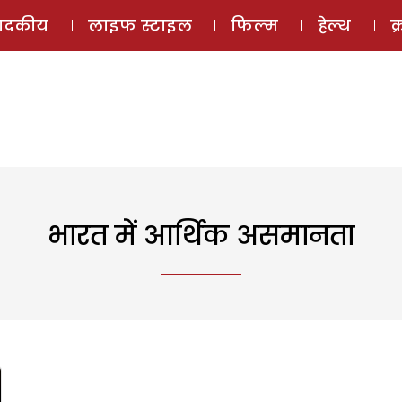
ई-मैगज़ीन
ऑडियो 
पादकीय
लाइफ स्टाइल
फिल्म
हेल्थ
क
भारत में आर्थिक असमानता