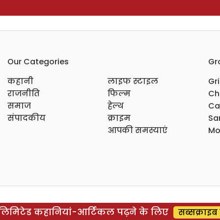
Our Categories
Gr
कहानी
लाइफ स्टाइल
Gr
राजनीति
फिल्म
Ch
समाज
हेल्थ
Ca
संपादकीय
क्राइम
Sar
आपकी समस्याएं
Mo
िमिटेड कहानियां-आर्टिकल पढ़ने के लिए
सब्सक्राइब 