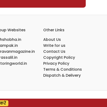
oup Websites
Other Links
ihshobha.in
About Us
ampak.in
Write for us
ravanmagazine.in
Contact Us
assalil.in
Copyright Policy
toringworld.in
Privacy Policy
Terms & Conditions
Dispatch & Delivery
करें