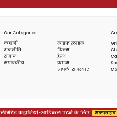
Our Categories
Gr
कहानी
लाइफ स्टाइल
Gr
राजनीति
फिल्म
Ch
समाज
हेल्थ
Ca
संपादकीय
क्राइम
Sar
आपकी समस्याएं
Mo
िमिटेड कहानियां-आर्टिकल पढ़ने के लिए
सब्सक्राइब 