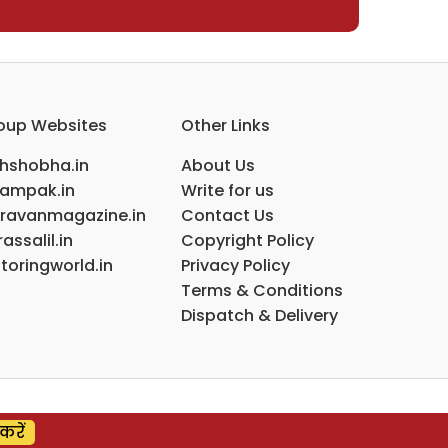
oup Websites
Other Links
ihshobha.in
About Us
ampak.in
Write for us
ravanmagazine.in
Contact Us
assalil.in
Copyright Policy
toringworld.in
Privacy Policy
Terms & Conditions
Dispatch & Delivery
करें