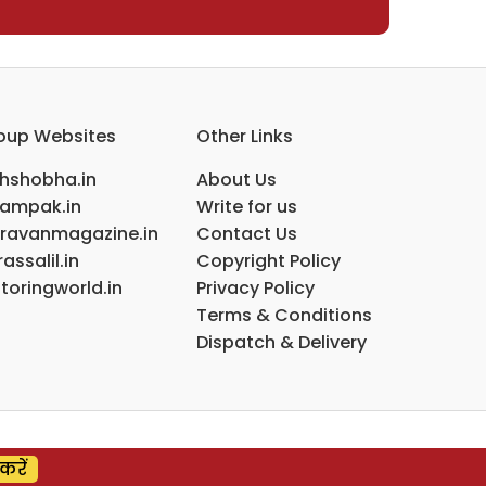
oup Websites
Other Links
ihshobha.in
About Us
ampak.in
Write for us
ravanmagazine.in
Contact Us
assalil.in
Copyright Policy
toringworld.in
Privacy Policy
Terms & Conditions
Dispatch & Delivery
करें