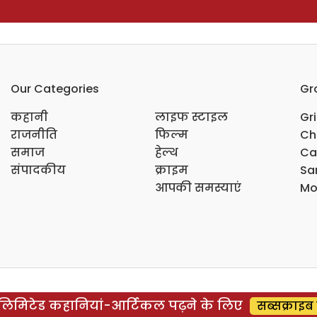
Our Categories
Gr
कहानी
लाइफ स्टाइल
Gr
राजनीति
फिल्म
Ch
समाज
हेल्थ
Ca
संपादकीय
क्राइम
Sar
आपकी समस्याएं
Mo
िमिटेड कहानियां-आर्टिकल पढ़ने के लिए
सब्सक्राइब 