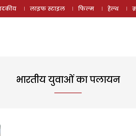
ई-मैगज़ीन
ऑडियो 
पादकीय
लाइफ स्टाइल
फिल्म
हेल्थ
क
भारतीय युवाओं का पलायन