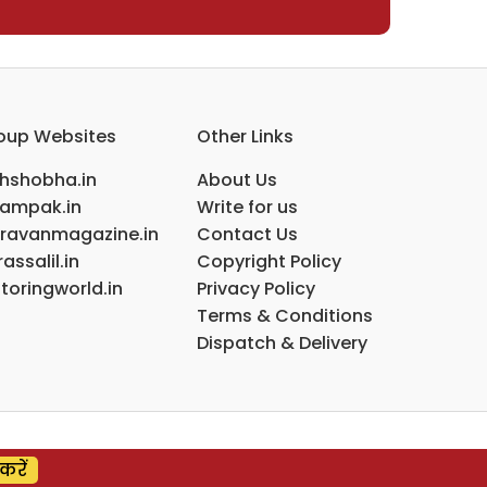
oup Websites
Other Links
ihshobha.in
About Us
ampak.in
Write for us
ravanmagazine.in
Contact Us
assalil.in
Copyright Policy
toringworld.in
Privacy Policy
Terms & Conditions
Dispatch & Delivery
करें