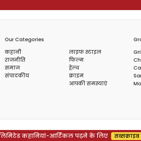
Our Categories
Gr
कहानी
लाइफ स्टाइल
Gr
राजनीति
फिल्म
Ch
समाज
हेल्थ
Ca
संपादकीय
क्राइम
Sar
आपकी समस्याएं
Mo
िमिटेड कहानियां-आर्टिकल पढ़ने के लिए
सब्सक्राइब 