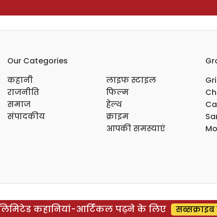
Our Categories
Gr
कहानी
लाइफ स्टाइल
Gr
राजनीति
फिल्म
Ch
समाज
हेल्थ
Ca
संपादकीय
क्राइम
Sar
आपकी समस्याएं
Mo
िमिटेड कहानियां-आर्टिकल पढ़ने के लिए
सब्सक्राइब 