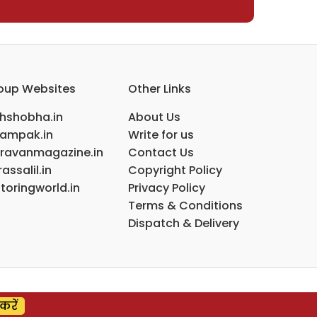
oup Websites
Other Links
ihshobha.in
About Us
ampak.in
Write for us
ravanmagazine.in
Contact Us
assalil.in
Copyright Policy
toringworld.in
Privacy Policy
Terms & Conditions
Dispatch & Delivery
करें