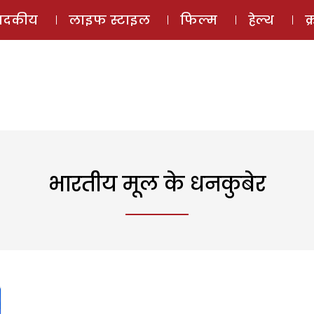
ई-मैगज़ीन
ऑडियो 
पादकीय
लाइफ स्टाइल
फिल्म
हेल्थ
क
भारतीय मूल के धनकुबेर