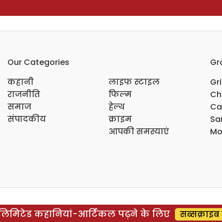
Our Categories
Gr
कहानी
लाइफ स्टाइल
Gr
राजनीति
फिल्म
Ch
समाज
हेल्थ
Ca
संपादकीय
क्राइम
Sar
आपकी समस्याएं
Mo
िमिटेड कहानियां-आर्टिकल पढ़ने के लिए
सब्सक्राइब 