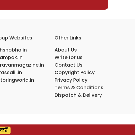
oup Websites
Other Links
ihshobha.in
About Us
ampak.in
Write for us
ravanmagazine.in
Contact Us
assalil.in
Copyright Policy
toringworld.in
Privacy Policy
Terms & Conditions
Dispatch & Delivery
करें