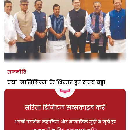
राजनीति
क्या `नार्सिसिज्म` के शिकार हुए राघव चड्डा
सरिता डिजिटल सब्सक्राइब करें
अपनी पसंदीदा कहानियां और सामाजिक मुद्दों से जुड़ी हर
जानकारी के लिए सब्सक्राइब करिए