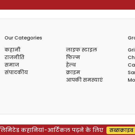
Our Categories
Gr
कहानी
लाइफ स्टाइल
Gr
राजनीति
फिल्म
Ch
समाज
हेल्थ
Ca
संपादकीय
क्राइम
Sar
आपकी समस्याएं
Mo
िमिटेड कहानियां-आर्टिकल पढ़ने के लिए
सब्सक्राइब 