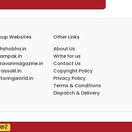
oup Websites
Other Links
ihshobha.in
About Us
ampak.in
Write for us
ravanmagazine.in
Contact Us
assalil.in
Copyright Policy
toringworld.in
Privacy Policy
Terms & Conditions
Dispatch & Delivery
करें