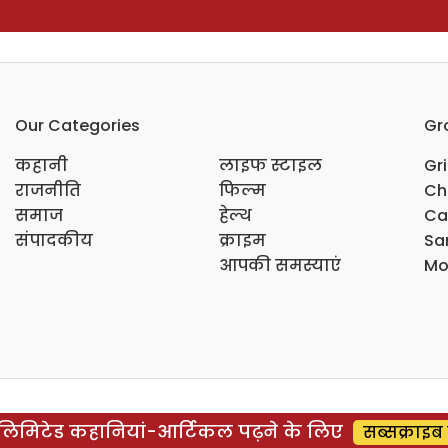
Our Categories
Gr
कहानी
लाइफ स्टाइल
Gr
राजनीति
फिल्म
Ch
समाज
हेल्थ
Ca
संपादकीय
क्राइम
Sar
आपकी समस्याएं
Mo
िमिटेड कहानियां-आर्टिकल पढ़ने के लिए
सब्सक्राइब 