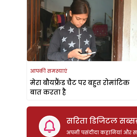
आपकी समस्याएं
मेरा बौयफ्रैंड चैट पर बहुत रोमांटिक
बात करता है
सरिता डिजिटल सब्सक्
अपनी पसंदीदा कहानियां और साम