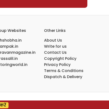
oup Websites
Other Links
ihshobha.in
About Us
ampak.in
Write for us
ravanmagazine.in
Contact Us
assalil.in
Copyright Policy
toringworld.in
Privacy Policy
Terms & Conditions
Dispatch & Delivery
करें