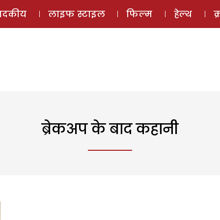
ई-मैगज़ीन
ऑडियो 
पादकीय
लाइफ स्टाइल
फिल्म
हेल्थ
क
ब्रेकअप के बाद कहानी