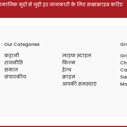
ाजिक मुद्दों से जुड़ी हर जानकारी के लिए सब्सक्राइब करिए
Our Categories
Gr
कहानी
लाइफ स्टाइल
Gr
राजनीति
फिल्म
Ch
समाज
हेल्थ
Ca
संपादकीय
क्राइम
Sar
आपकी समस्याएं
Mo