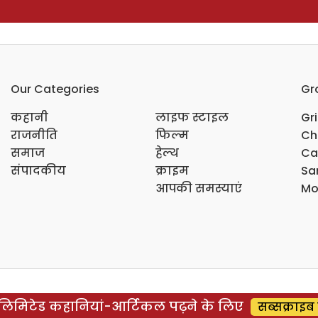
Our Categories
Gr
कहानी
लाइफ स्टाइल
Gr
राजनीति
फिल्म
Ch
समाज
हेल्थ
Ca
संपादकीय
क्राइम
Sar
आपकी समस्याएं
Mo
िमिटेड कहानियां-आर्टिकल पढ़ने के लिए
सब्सक्राइब 