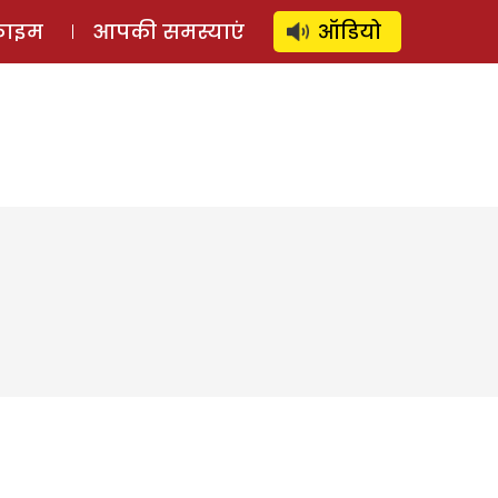
⚲
स्टोरी
लॉग इन
SUBSCRIBE
्राइम
आपकी समस्याएं
ऑडियो