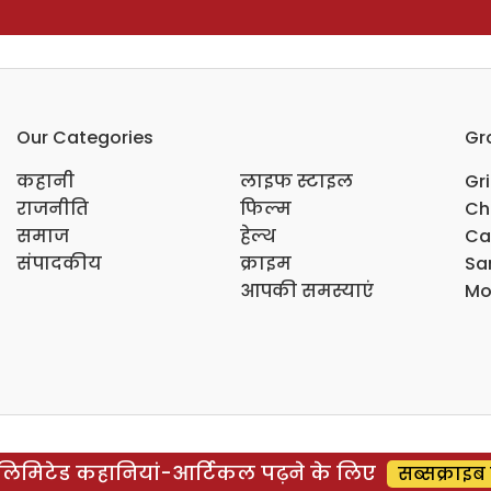
Our Categories
Gr
कहानी
लाइफ स्टाइल
Gr
राजनीति
फिल्म
Ch
समाज
हेल्थ
Ca
संपादकीय
क्राइम
Sar
आपकी समस्याएं
Mo
िमिटेड कहानियां-आर्टिकल पढ़ने के लिए
सब्सक्राइब 