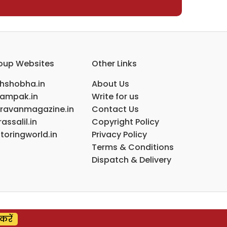
oup Websites
Other Links
ihshobha.in
About Us
ampak.in
Write for us
ravanmagazine.in
Contact Us
assalil.in
Copyright Policy
toringworld.in
Privacy Policy
Terms & Conditions
Dispatch & Delivery
करें