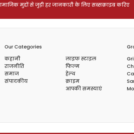
ाजिक मुद्दों से जुड़ी हर जानकारी के लिए सब्सक्राइब करिए
Our Categories
Gr
कहानी
लाइफ स्टाइल
Gr
राजनीति
फिल्म
Ch
समाज
हेल्थ
Ca
संपादकीय
क्राइम
Sar
आपकी समस्याएं
Mo