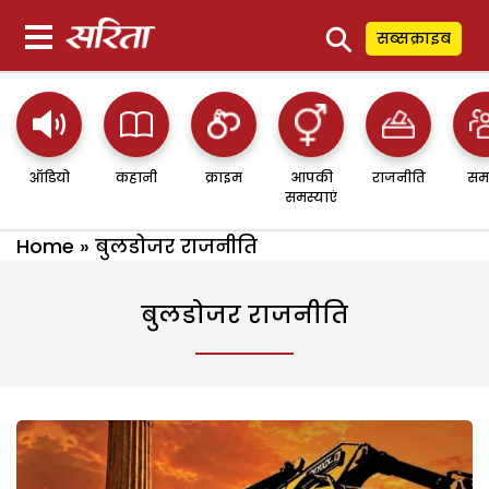
⚲
सब्सक्राइब
ऑडियो
कहानी
क्राइम
आपकी
राजनीति
सम
समस्याएं
Home
»
बुलडोजर राजनीति
बुलडोजर राजनीति