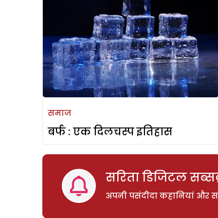
समाज
बर्फ : एक दिलचस्प इतिहास
सरिता डिजिटल सब्सक्
अपनी पसंदीदा कहानियां और साम