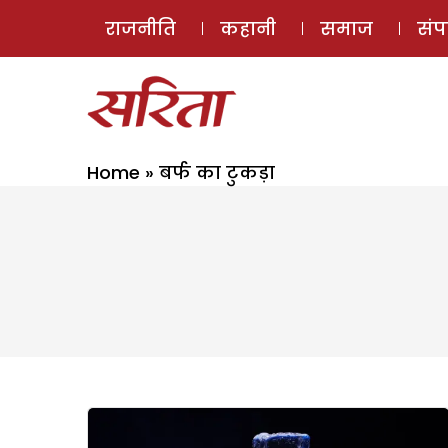
राजनीति
कहानी
समाज
सं
Home
»
बर्फ का टुकड़ा