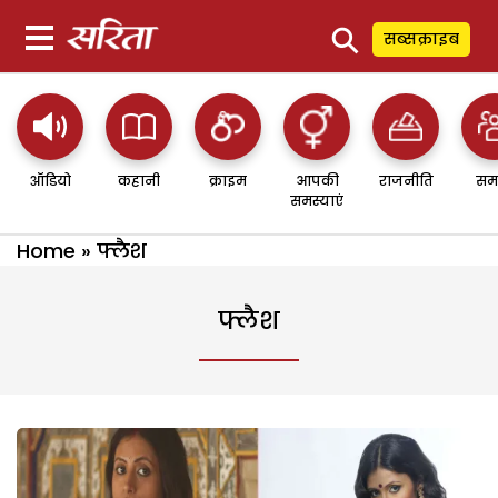
⚲
सब्सक्राइब
ऑडियो
कहानी
क्राइम
आपकी
राजनीति
सम
समस्याएं
Home
»
फ्लैश
फ्लैश