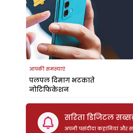
आपकी समस्याएं
पलपल दिमाग भटकाते
नोटिफिकेशन
सरिता डिजिटल सब्सक्
अपनी पसंदीदा कहानियां और साम