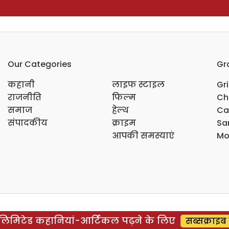
Our Categories
Gr
कहानी
लाइफ स्टाइल
Gr
राजनीति
फिल्म
Ch
समाज
हेल्थ
Ca
संपादकीय
क्राइम
Sar
आपकी समस्याएं
Mo
िमिटेड कहानियां-आर्टिकल पढ़ने के लिए
सब्सक्राइब 