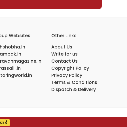
oup Websites
Other Links
ihshobha.in
About Us
ampak.in
Write for us
ravanmagazine.in
Contact Us
assalil.in
Copyright Policy
toringworld.in
Privacy Policy
Terms & Conditions
Dispatch & Delivery
करें