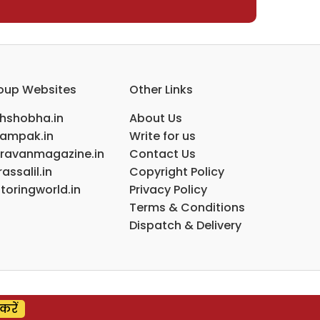
oup Websites
Other Links
ihshobha.in
About Us
ampak.in
Write for us
ravanmagazine.in
Contact Us
assalil.in
Copyright Policy
toringworld.in
Privacy Policy
Terms & Conditions
Dispatch & Delivery
करें