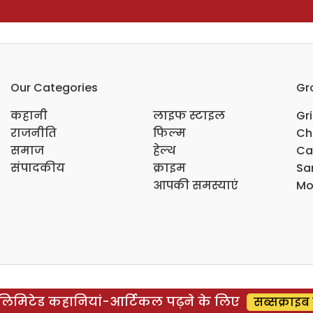
Our Categories
Gr
कहानी
लाइफ स्टाइल
Gr
राजनीति
फिल्म
Ch
समाज
हेल्थ
Ca
संपादकीय
क्राइम
Sar
आपकी समस्याएं
Mo
िमिटेड कहानियां-आर्टिकल पढ़ने के लिए
सब्सक्राइब 