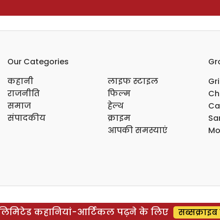
Our Categories
Gr
कहानी
लाइफ स्टाइल
Gr
राजनीति
फिल्म
Ch
समाज
हेल्थ
Ca
संपादकीय
क्राइम
Sar
आपकी समस्याएं
Mo
िमिटेड कहानियां-आर्टिकल पढ़ने के लिए
सब्सक्राइब 