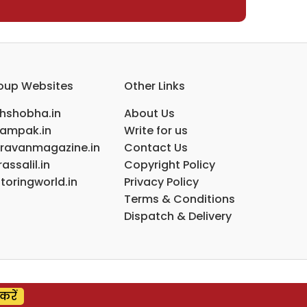
oup Websites
Other Links
ihshobha.in
About Us
ampak.in
Write for us
ravanmagazine.in
Contact Us
assalil.in
Copyright Policy
toringworld.in
Privacy Policy
Terms & Conditions
Dispatch & Delivery
करें