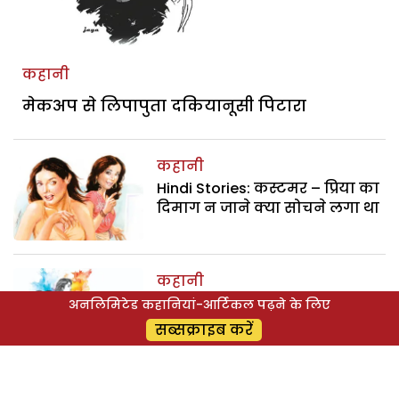
कहानी
मेकअप से लिपापुता दकियानूसी पिटारा
कहानी
Hindi Stories: कस्टमर – प्रिया का
दिमाग न जाने क्या सोचने लगा था
कहानी
प्यार का साया – अपनों की खुशी के
अनलिमिटेड कहानियां-आर्टिकल पढ़ने के लिए
लिए जीती युवती
सब्सक्राइब करें
कहानी