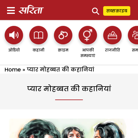
⚲
सब्सक्राइब
ऑडियो
कहानी
क्राइम
आपकी
राजनीति
सम
समस्याएं
Home
»
प्‍यार मोहब्‍बत की कहानियां
प्‍यार मोहब्‍बत की कहानियां