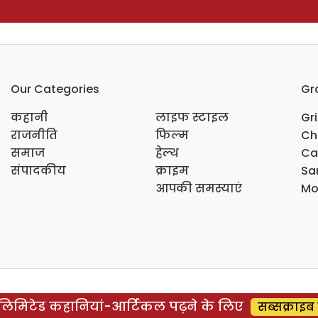
Our Categories
Gr
कहानी
लाइफ स्टाइल
Gr
राजनीति
फिल्म
Ch
समाज
हेल्थ
Ca
संपादकीय
क्राइम
Sar
आपकी समस्याएं
Mo
िमिटेड कहानियां-आर्टिकल पढ़ने के लिए
सब्सक्राइब 