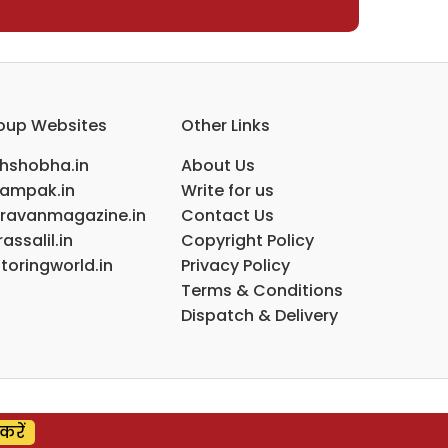
oup Websites
Other Links
ihshobha.in
About Us
ampak.in
Write for us
ravanmagazine.in
Contact Us
assalil.in
Copyright Policy
toringworld.in
Privacy Policy
Terms & Conditions
Dispatch & Delivery
करें