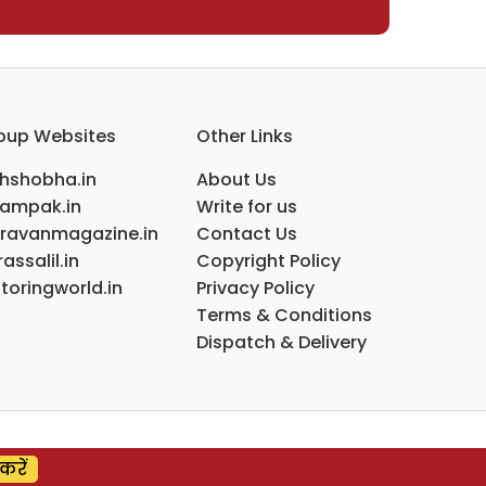
oup Websites
Other Links
ihshobha.in
About Us
ampak.in
Write for us
ravanmagazine.in
Contact Us
assalil.in
Copyright Policy
toringworld.in
Privacy Policy
Terms & Conditions
Dispatch & Delivery
करें