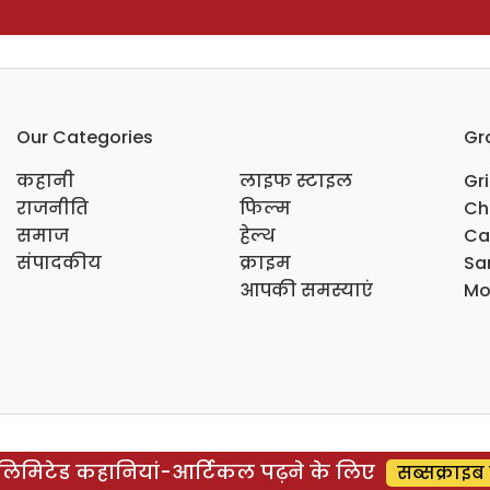
Our Categories
Gr
कहानी
लाइफ स्टाइल
Gr
राजनीति
फिल्म
Ch
समाज
हेल्थ
Ca
संपादकीय
क्राइम
Sar
आपकी समस्याएं
Mo
िमिटेड कहानियां-आर्टिकल पढ़ने के लिए
सब्सक्राइब 