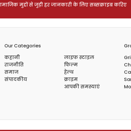
ाजिक मुद्दों से जुड़ी हर जानकारी के लिए सब्सक्राइब करिए
Our Categories
Gr
कहानी
लाइफ स्टाइल
Gr
राजनीति
फिल्म
Ch
समाज
हेल्थ
Ca
संपादकीय
क्राइम
Sar
आपकी समस्याएं
Mo