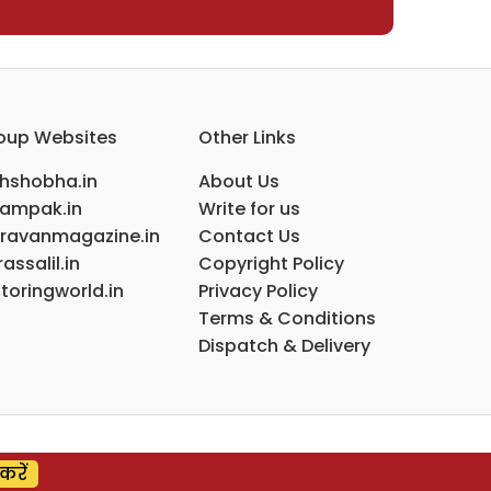
oup Websites
Other Links
ihshobha.in
About Us
ampak.in
Write for us
ravanmagazine.in
Contact Us
assalil.in
Copyright Policy
toringworld.in
Privacy Policy
Terms & Conditions
Dispatch & Delivery
करें