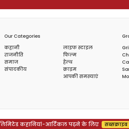
Our Categories
Gr
कहानी
लाइफ स्टाइल
Gr
राजनीति
फिल्म
Ch
समाज
हेल्थ
Ca
संपादकीय
क्राइम
Sar
आपकी समस्याएं
Mo
िमिटेड कहानियां-आर्टिकल पढ़ने के लिए
सब्सक्राइब 