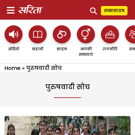
⚲
सब्सक्राइब
ऑडियो
कहानी
क्राइम
आपकी
राजनीति
सम
समस्याएं
Home
»
पुरुषवादी सोच
पुरुषवादी सोच