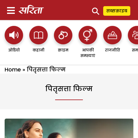
⚲
सब्सक्राइब
ऑडियो
कहानी
क्राइम
आपकी
राजनीति
सम
समस्याएं
Home
»
पितृसत्ता फिल्म
पितृसत्ता फिल्म