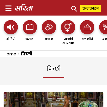
⚲
सब्सक्राइब
ऑडियो
कहानी
क्राइम
आपकी
राजनीति
सम
समस्याएं
Home
»
पिच्छी
पिच्छी