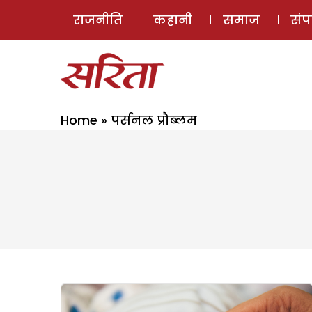
राजनीति
कहानी
समाज
सं
Home
»
पर्सनल प्रौब्लम