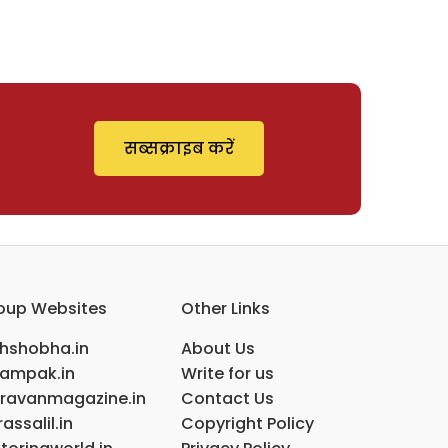
सब्सक्राइब करें
oup Websites
Other Links
ihshobha.in
About Us
ampak.in
Write for us
ravanmagazine.in
Contact Us
assalil.in
Copyright Policy