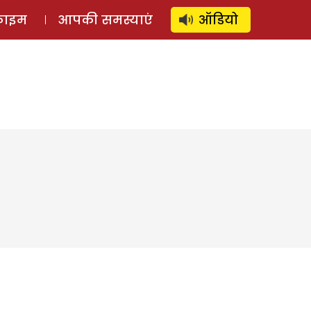
⚲
स्टोरी
लॉग इन
SUBSCRIBE
्राइम
आपकी समस्याएं
ऑडियो