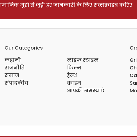
ाजिक मुद्दों से जुड़ी हर जानकारी के लिए सब्सक्राइब करिए
Our Categories
Gr
कहानी
लाइफ स्टाइल
Gr
राजनीति
फिल्म
Ch
समाज
हेल्थ
Ca
संपादकीय
क्राइम
Sar
आपकी समस्याएं
Mo