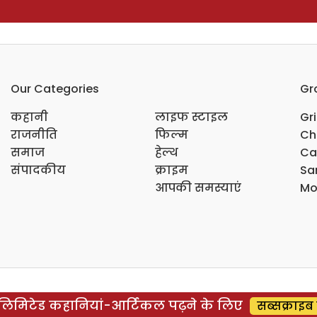
Our Categories
Gr
कहानी
लाइफ स्टाइल
Gr
राजनीति
फिल्म
Ch
समाज
हेल्थ
Ca
संपादकीय
क्राइम
Sar
आपकी समस्याएं
Mo
िमिटेड कहानियां-आर्टिकल पढ़ने के लिए
सब्सक्राइब 