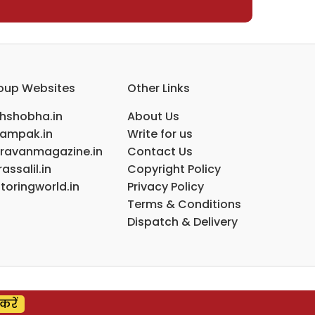
oup Websites
Other Links
ihshobha.in
About Us
ampak.in
Write for us
ravanmagazine.in
Contact Us
assalil.in
Copyright Policy
toringworld.in
Privacy Policy
Terms & Conditions
Dispatch & Delivery
करें