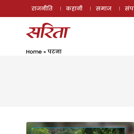
राजनीति
कहानी
समाज
सं
Home
»
पटना