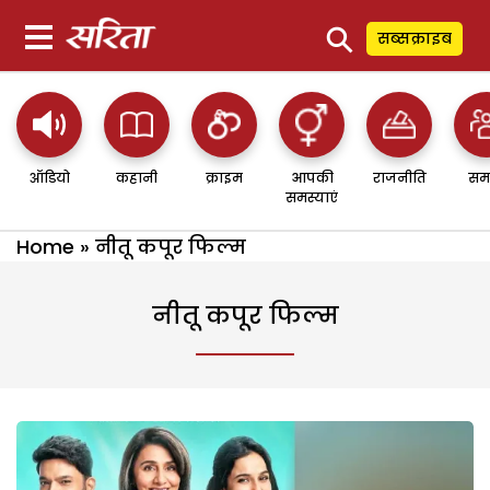
⚲
सब्सक्राइब
ऑडियो
कहानी
क्राइम
आपकी
राजनीति
सम
समस्याएं
Home
»
नीतू कपूर फिल्म
नीतू कपूर फिल्म