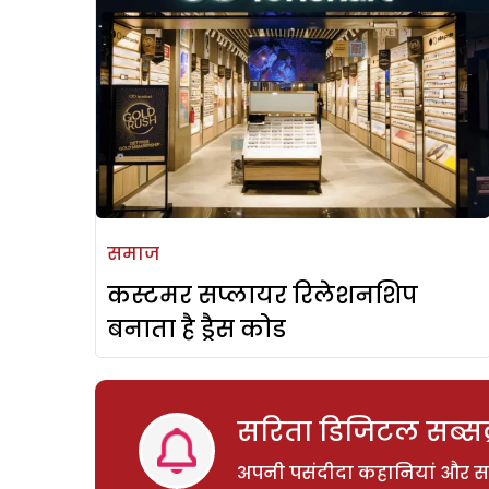
समाज
कस्टमर सप्लायर रिलेशनशिप
बनाता है ड्रैस कोड
सरिता डिजिटल सब्सक्
अपनी पसंदीदा कहानियां और साम