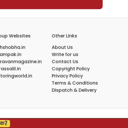
oup Websites
Other Links
ihshobha.in
About Us
ampak.in
Write for us
ravanmagazine.in
Contact Us
assalil.in
Copyright Policy
toringworld.in
Privacy Policy
Terms & Conditions
Dispatch & Delivery
करें