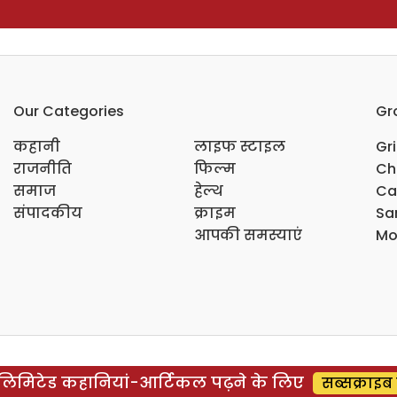
Our Categories
Gr
कहानी
लाइफ स्टाइल
Gr
राजनीति
फिल्म
Ch
समाज
हेल्थ
Ca
संपादकीय
क्राइम
Sar
आपकी समस्याएं
Mo
िमिटेड कहानियां-आर्टिकल पढ़ने के लिए
सब्सक्राइब 