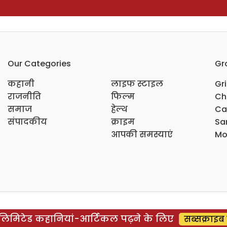
Our Categories
Gr
कहानी
लाइफ स्टाइल
Gr
राजनीति
फिल्म
Ch
समाज
हेल्थ
Ca
संपादकीय
क्राइम
Sar
आपकी समस्याएं
Mo
िमिटेड कहानियां-आर्टिकल पढ़ने के लिए
सब्सक्राइब 