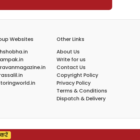
oup Websites
Other Links
ihshobha.in
About Us
ampak.in
Write for us
ravanmagazine.in
Contact Us
assalil.in
Copyright Policy
toringworld.in
Privacy Policy
Terms & Conditions
Dispatch & Delivery
करें