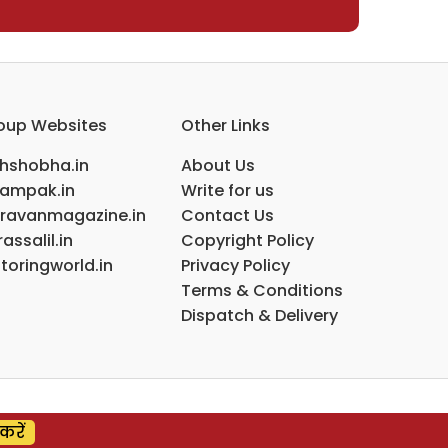
oup Websites
Other Links
ihshobha.in
About Us
ampak.in
Write for us
ravanmagazine.in
Contact Us
assalil.in
Copyright Policy
toringworld.in
Privacy Policy
Terms & Conditions
Dispatch & Delivery
करें