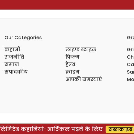
Our Categories
Gr
कहानी
लाइफ स्टाइल
Gr
राजनीति
फिल्म
Ch
समाज
हेल्थ
Ca
संपादकीय
क्राइम
Sar
आपकी समस्याएं
Mo
िमिटेड कहानियां-आर्टिकल पढ़ने के लिए
सब्सक्राइब 