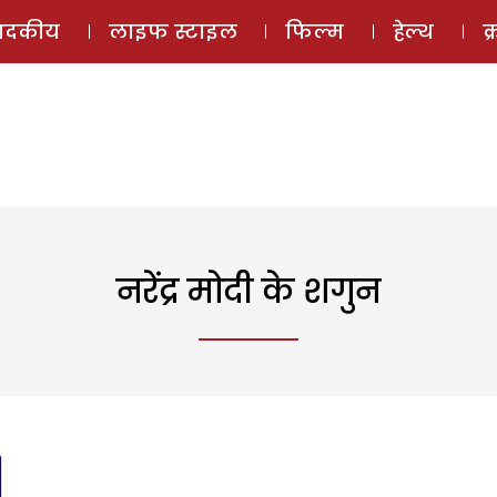
ई-मैगज़ीन
ऑडियो 
पादकीय
लाइफ स्टाइल
फिल्म
हेल्थ
क
नरेंद्र मोदी के शगुन