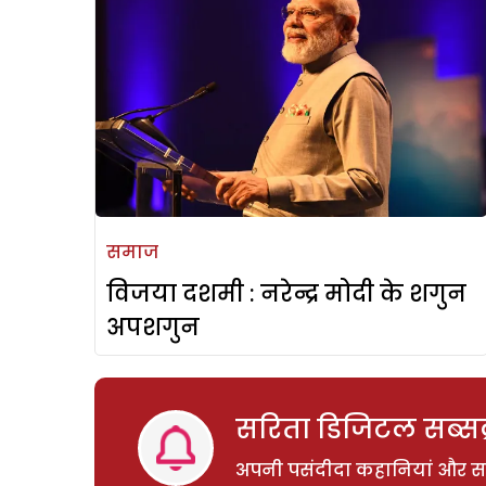
समाज
विजया दशमी : नरेन्द्र मोदी के शगुन
अपशगुन
सरिता डिजिटल सब्सक्
अपनी पसंदीदा कहानियां और साम