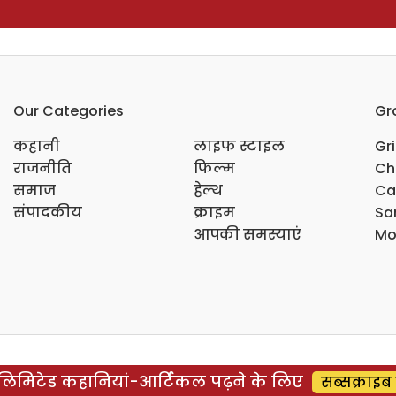
Our Categories
Gr
कहानी
लाइफ स्टाइल
Gr
राजनीति
फिल्म
Ch
समाज
हेल्थ
Ca
संपादकीय
क्राइम
Sar
आपकी समस्याएं
Mo
िमिटेड कहानियां-आर्टिकल पढ़ने के लिए
सब्सक्राइब 