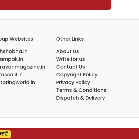
oup Websites
Other Links
ihshobha.in
About Us
ampak.in
Write for us
ravanmagazine.in
Contact Us
assalil.in
Copyright Policy
toringworld.in
Privacy Policy
Terms & Conditions
Dispatch & Delivery
करें