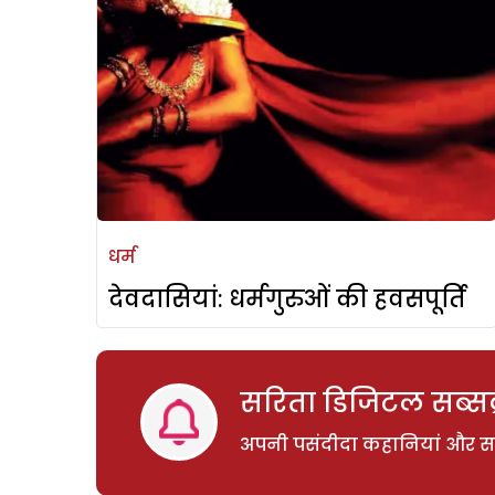
धर्म
देवदासियां: धर्मगुरुओं की हवसपूर्ति
सरिता डिजिटल सब्सक्
अपनी पसंदीदा कहानियां और साम