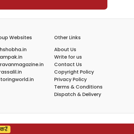
oup Websites
Other Links
ihshobha.in
About Us
ampak.in
Write for us
ravanmagazine.in
Contact Us
assalil.in
Copyright Policy
toringworld.in
Privacy Policy
Terms & Conditions
Dispatch & Delivery
करें