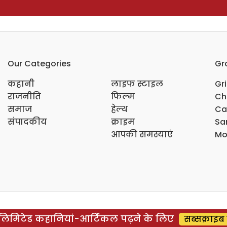
Our Categories
Gr
कहानी
लाइफ स्टाइल
Gr
राजनीति
फिल्म
Ch
समाज
हेल्थ
Ca
संपादकीय
क्राइम
Sar
आपकी समस्याएं
Mo
िमिटेड कहानियां-आर्टिकल पढ़ने के लिए
सब्सक्राइब 