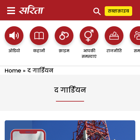
⚲
सब्सक्राइब
ऑडियो
कहानी
क्राइम
आपकी
राजनीति
सम
समस्याएं
Home
»
द गार्डियन
द गार्डियन