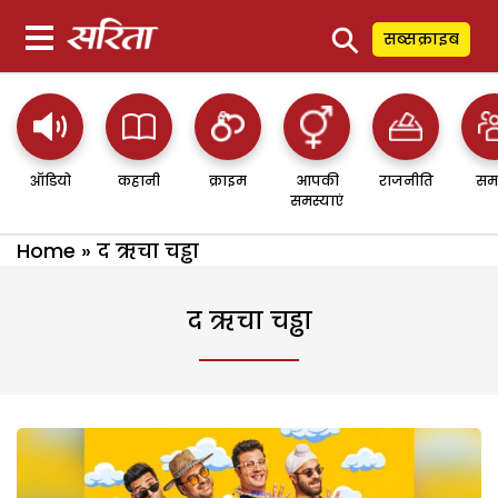
⚲
सब्सक्राइब
ऑडियो
कहानी
क्राइम
आपकी
राजनीति
सम
समस्याएं
Home
»
द ऋचा चड्ढा
द ऋचा चड्ढा