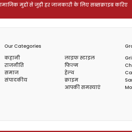
ाजिक मुद्दों से जुड़ी हर जानकारी के लिए सब्सक्राइब करिए
Our Categories
Gr
कहानी
लाइफ स्टाइल
Gr
राजनीति
फिल्म
Ch
समाज
हेल्थ
Ca
संपादकीय
क्राइम
Sar
आपकी समस्याएं
Mo