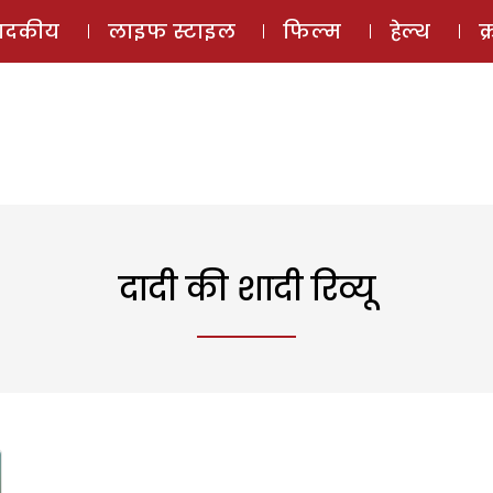
ई-मैगज़ीन
ऑडियो 
पादकीय
लाइफ स्टाइल
फिल्म
हेल्थ
क
दादी की शादी रिव्यू