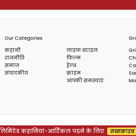
Our Categories
Gr
कहानी
लाइफ स्टाइल
Gr
राजनीति
फिल्म
Ch
समाज
हेल्थ
Ca
संपादकीय
क्राइम
Sar
आपकी समस्याएं
Mo
िमिटेड कहानियां-आर्टिकल पढ़ने के लिए
सब्सक्राइब 