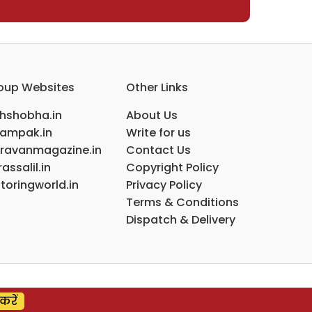
oup Websites
Other Links
ihshobha.in
About Us
ampak.in
Write for us
ravanmagazine.in
Contact Us
assalil.in
Copyright Policy
toringworld.in
Privacy Policy
Terms & Conditions
Dispatch & Delivery
करें