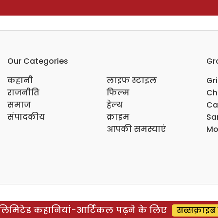
Our Categories
Gr
कहानी
लाइफ स्टाइल
Gr
राजनीति
फिल्म
Ch
समाज
हेल्थ
Ca
संपादकीय
क्राइम
Sar
आपकी समस्याएं
Mo
िमिटेड कहानियां-आर्टिकल पढ़ने के लिए
सब्सक्राइब 