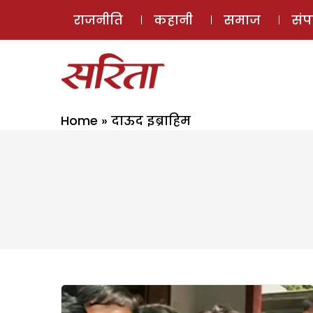
राजनीति
कहानी
समाज
सं
Home
»
दाऊद इब्राहिम