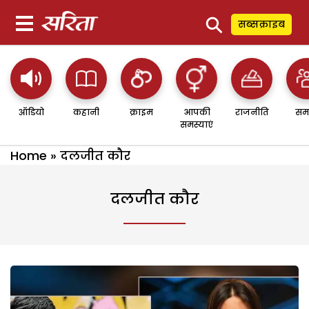
⚲
सब्सक्राइब
ऑडियो
कहानी
क्राइम
आपकी
राजनीति
सम
समस्याएं
Home
»
दलजीत कौर
दलजीत कौर