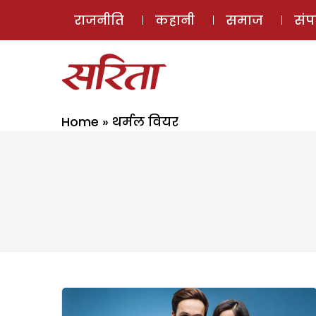
राजनीति
कहानी
समाज
सं
Home
»
थर्मल वियर