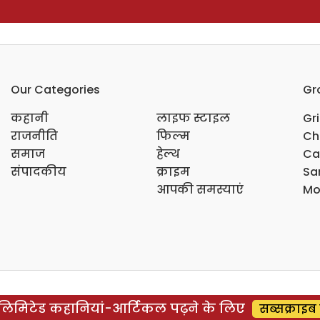
Our Categories
Gr
कहानी
लाइफ स्टाइल
Gr
राजनीति
फिल्म
Ch
समाज
हेल्थ
Ca
संपादकीय
क्राइम
Sar
आपकी समस्याएं
Mo
िमिटेड कहानियां-आर्टिकल पढ़ने के लिए
सब्सक्राइब 