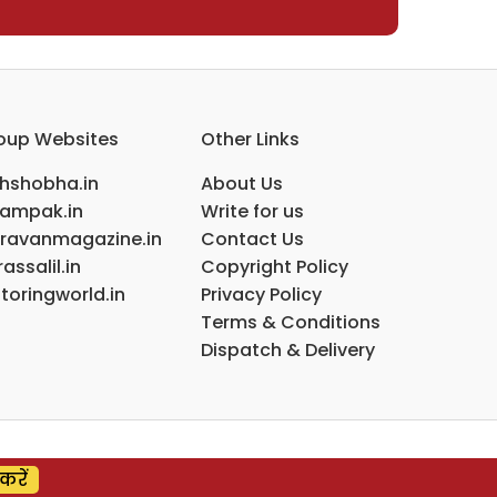
oup Websites
Other Links
ihshobha.in
About Us
ampak.in
Write for us
ravanmagazine.in
Contact Us
assalil.in
Copyright Policy
toringworld.in
Privacy Policy
Terms & Conditions
Dispatch & Delivery
करें