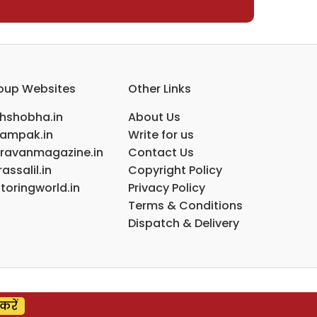
oup Websites
Other Links
ihshobha.in
About Us
ampak.in
Write for us
ravanmagazine.in
Contact Us
assalil.in
Copyright Policy
toringworld.in
Privacy Policy
Terms & Conditions
Dispatch & Delivery
करें