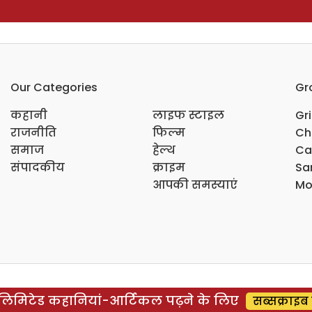
Our Categories
Gr
कहानी
लाइफ स्टाइल
Gr
राजनीति
फिल्म
Ch
समाज
हेल्थ
Ca
संपादकीय
क्राइम
Sar
आपकी समस्याएं
Mo
िमिटेड कहानियां-आर्टिकल पढ़ने के लिए
सब्सक्राइब 